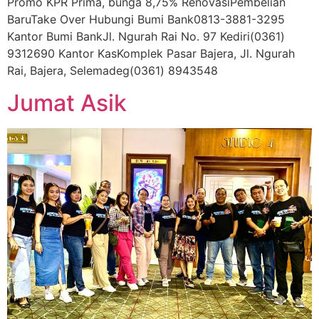
Promo KPR Prima, bunga 8,75% RenovasiPembelian
BaruTake Over Hubungi Bumi Bank0813-3881-3295
Kantor Bumi BankJl. Ngurah Rai No. 97 Kediri(0361)
9312690 Kantor KasKomplek Pasar Bajera, Jl. Ngurah
Rai, Bajera, Selemadeg(0361) 8943548
Jumat Asik